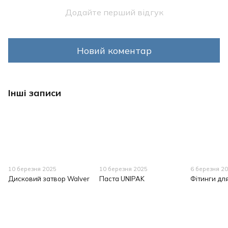
Додайте перший відгук
Новий коментар
Інші записи
10 березня 2025
10 березня 2025
6 березня 2
Дисковий затвор Walver
Паста UNIPAK
Фітинги дл