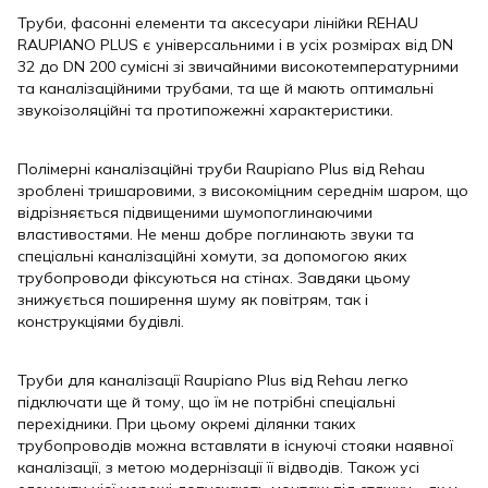
Труби, фасонні елементи та аксесуари лінійки REHAU
RAUPIANO PLUS є універсальними і в усіх розмірах від DN
32 до DN 200 сумісні зі звичайними високотемпературними
та каналізаційними трубами, та ще й мають оптимальні
звукоізоляційні та протипожежні характеристики.
⠀
Полімерні каналізаційні труби Raupiano Plus від Rehau
зроблені тришаровими, з високоміцним середнім шаром, що
відрізняється підвищеними шумопоглинаючими
властивостями. Не менш добре поглинають звуки та
спеціальні каналізаційні хомути, за допомогою яких
трубопроводи фіксуються на стінах. Завдяки цьому
знижується поширення шуму як повітрям, так і
конструкціями будівлі.
⠀
Труби для каналізації Raupiano Plus від Rehau легко
підключати ще й тому, що їм не потрібні спеціальні
перехідники. При цьому окремі ділянки таких
трубопроводів можна вставляти в існуючі стояки наявної
каналізації, з метою модернізації її відводів. Також усі