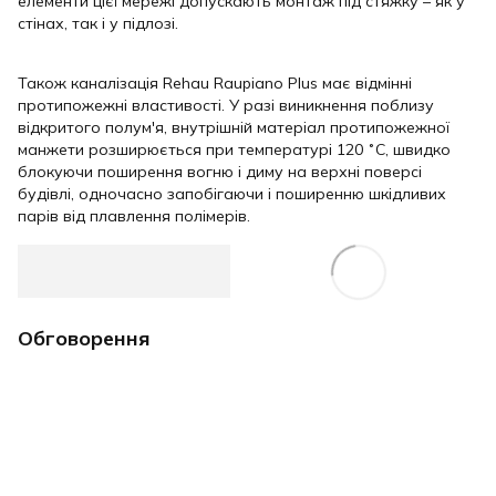
елементи цієї мережі допускають монтаж під стяжку – як у
стінах, так і у підлозі.
⠀
Також каналізація Rehau Raupiano Plus має відмінні
протипожежні властивості. У разі виникнення поблизу
відкритого полум'я, внутрішній матеріал протипожежної
манжети розширюється при температурі 120 ˚С, швидко
блокуючи поширення вогню і диму на верхні поверсі
будівлі, одночасно запобігаючи і поширенню шкідливих
парів від плавлення полімерів.
Обговорення