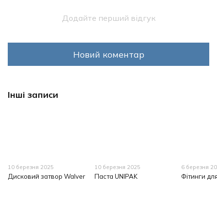
Додайте перший відгук
Новий коментар
Інші записи
10 березня 2025
10 березня 2025
6 березня 2
Дисковий затвор Walver
Паста UNIPAK
Фітинги дл