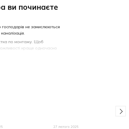
ра ви починаєте
о господарів не замислюються
 каналізація.
Всі бренди
істка по монтажу. Щоб
 можливості краще одночасно
лід не тільки правильно
опомагає знизити витрати
!
тому, що енергоносії тоді
. На жаль, часи давно змінилися,
цим економічність стоїть на
хнології хорошої якості з
25
27 лютого 2025