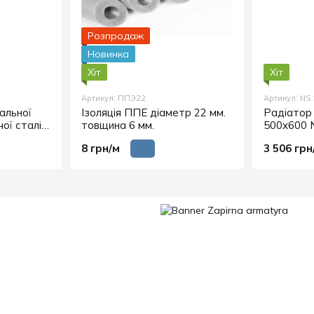
Розпродаж
Новинка
Хіт
Хіт
Артикул: ППЭ22
Артикул: NS
альної
Ізоляція ППЕ діаметр 22 мм.
Радіатор
ої сталі
товщина 6 мм.
500х600 
8 грн/м
3 506 грн