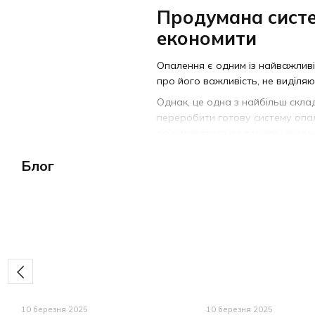
Продумана систе
економити
Опалення є одним із найважливі
про його важливість, не виділяюч
Однак, це одна з найбільш скла
переробити готову систему опал
орієнтуватися на покупку високо
Від правильної роботи опалення
Блог
вибрати тип подачі тепла, але 
енергоресурсів.
Правильне опалення 
Ні для кого не секрет, що більш
коштували настільки дешево, що 
ціна ресурсів стала вищою, а спо
першому місці.
Безперечно, при виборі системи 
10 березня 2025
10 березня 2025