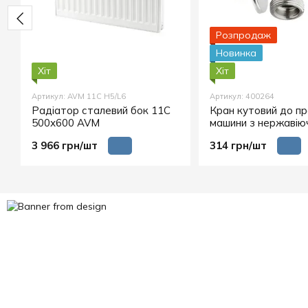
Розпродаж
Новинка
Хіт
Хіт
Артикул: AVM 11C H5/L6
Артикул: 400264
Радіатор сталевий бок 11C
Кран кутовий до пр
500х600 AVM
машини з нержавіюч
Slovarm
3 966 грн/шт
314 грн/шт