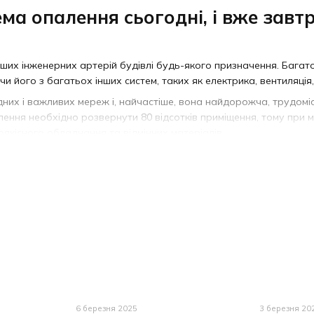
ма опалення сьогодні, і вже завт
ших інженерних артерій будівлі будь-якого призначення. Багат
и його з багатьох інших систем, таких як електрика, вентиляція,
дних і важливих мереж і, найчастіше, вона найдорожча, трудом
ення необхідно розвернути 80 відсотків приміщення, тому при
якісного обладнання та відмінних матеріалів.
 залежить оптимальна температура приміщення. Але для цього с
й підібрати оптимальне обладнання саме для вас, такий підхід д
сьогодні - економія ваших коштів завтра
ість батарей у старих будівлях абсолютно неефективні. Вся річ у 
було вигідніше будувати тонші стіни, щоби економити на бетоні
живачі платять пів зарплати за ледве теплі батареї. У зв'язку з 
опалення ціна для замовника є важливим критерієм. Вартість те
6 березня 2025
3 березня 20