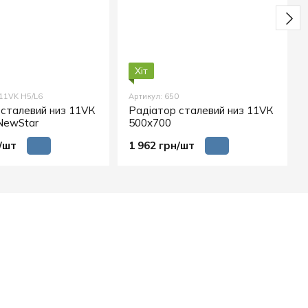
Хіт
 11VK H5/L6
Артикул: 650
 сталевий низ 11VК
Радіатор сталевий низ 11VК
NewStar
500х700
/шт
1 962 грн/шт