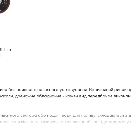
ВП та
я
 без наявності насосного устаткування. Вітчизняний ринок пре
і насоси, дренажне обладнання - кожен вид передбачає виконанн
приватного сектора або подачі води для поливу, складаються з 
меншення кількості включень, а також запобігає гідроударам у 