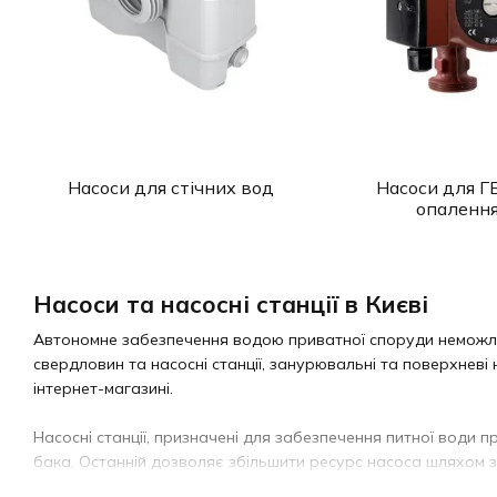
Насоси для стічних вод
Насоси для Г
опаленн
Насоси та насосні станції в Києві
Автономне забезпечення водою приватної споруди неможливо
свердловин та насосні станції, занурювальні та поверхнев
інтернет-магазині.
Насосні станції, призначені для забезпечення питної води 
бака. Останній дозволяє збільшити ресурс насоса шляхом з