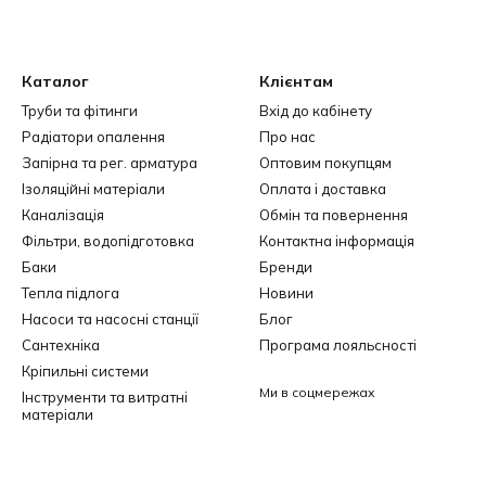
ю із великої глибини. Можливе використання спільно з накопич
увати їх для забезпечення водою промислових виробництв.
Каталог
Клієнтам
чення технічною водою для поливів садів та городів. Дренажні 
цих випадках ці насоси допоможуть швидко відкачати зайву забр
Труби та фітинги
Вхід до кабінету
о різних резервуарів.
Радіатори опалення
Про нас
Запірна та рег. арматура
Оптовим покупцям
ючає весь спектр насосного обладнання, призначеного для різн
Ізоляційні матеріали
Оплата і доставка
Каналізація
Обмін та повернення
сіння
Фільтри, водопідготовка
Контактна інформація
Баки
Бренди
ди з одного резервуару в інший. Раніше для цього користувалис
Тепла підлога
Новини
вувалися раби чи тварини. Це була важка праця. Чим більше ро
Насоси та насосні станції
Блог
. З цього моменту почали зводитися перші гідроспоруди.
Сантехніка
Програма лояльсності
са. Прародителем насосних станцій були споруди, в яких за д
Кріпильні системи
Ми в соцмережах
Інструменти та витратні
матеріали
користовувалася для гасіння пожеж. Перші пожежні станції були
омпенсувало той факт, що води була обмежена кількість. Процес 
алися перші насосні станції, які спростили процес перенесення