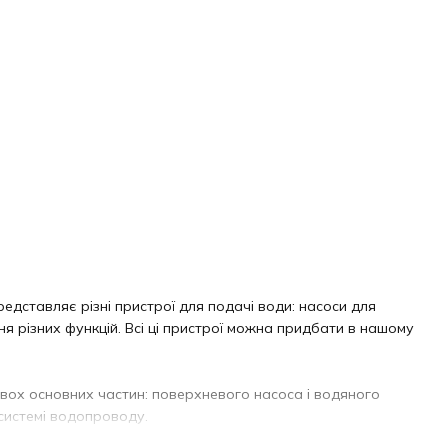
дставляє різні пристрої для подачі води: насоси для
я різних функцій. Всі ці пристрої можна придбати в нашому
двох основних частин: поверхневого насоса і водяного
системі водопроводу.