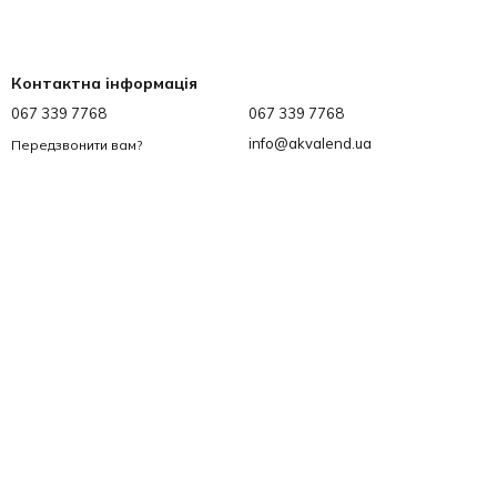
увальним баком, що встановлюється усередині будівель. Ці
Контактна інформація
насоси незамінні для відкачування води під час танення
уднену воду з підвалів, затоплених приміщень. Також
067 339 7768
067 339 7768
info@akvalend.ua
Передзвонити вам?
их цілей. Надати допомогу у виборі та проконсультувати з
я акведуками для перенесення води на значні відстані.
звивалася цивілізація, тим більшу потребу у воді вона
опомогою сили тварин оберталося колесо, що подає воду на
 упряжки тварин, у яких було встановлено бочки.
доставки був тривалим. Тільки з розвитком технічного
 води на відстані.