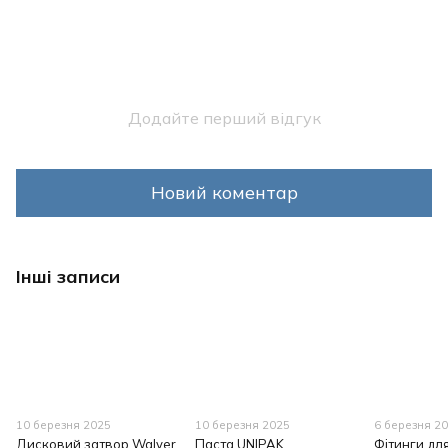
Додайте перший відгук
Новий коментар
Інші записи
10 березня 2025
10 березня 2025
6 березня 2
Дисковий затвор Walver
Паста UNIPAK
Фітинги дл