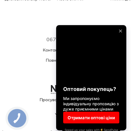
067 339 7768
Контактна інформація
Повна версія сайту
© 2026
Просування та підтримка
Укр
Рус