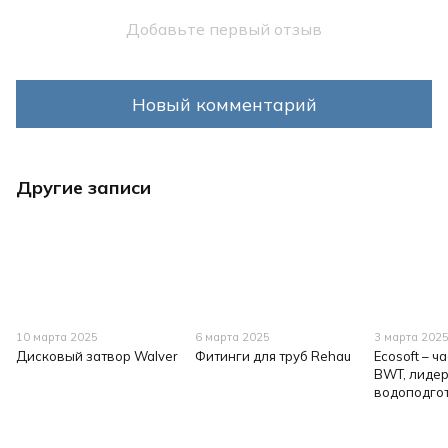
Добавьте первый отзыв
Новый комментарий
Другие записи
10 марта 2025
6 марта 2025
3 марта 202
Дисковый затвор Walver
Фитинги для труб Rehau
Ecosoft – 
BWT, лиде
водоподго