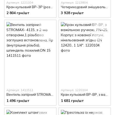
Артикул: 1221104
Артикул: 1213804
Кран кульовий ВР-ЗР (рознімне з΄єднання з накидною гайкою), з важільною ручкою , PN=16. Корпус з кованої латуні, нікельований, згідно EN 12420., 1 1/4".
Чотириходовий змішувальний кран з рукояткою, DN 32, Kvs 10
2 804 грн/шт
3 928 грн/шт
Артикул: 1411511
Артикул: 1220104
Вентиль запірний STROMAX- 4115, з 2-ма отворами,1 різьбова заглушка встановлена, Rp (внутрішня різьба), шпиндель похилий.DN 15
Кран кульовий ВР-ВР, з важільною ручкою, PN=25. Корпус з кованої латуні, нікельований згідно EN 12420., 1 1/4".
1 496 грн/шт
1 681 грн/шт