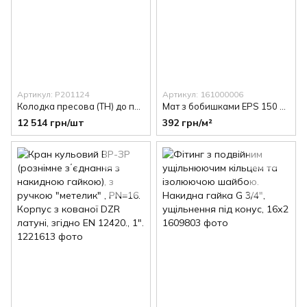
Артикул: P201124
Артикул: 161000006
Колодка пресова (TH) до прес-апарата REMS (акумулятор, 230 В), DN 20
Мат з бобишками EPS 150 FHP ND 30 (55) .Щільність 30 кг/м2(лист 0,72 м2)
12 514 грн/шт
392 грн/м²