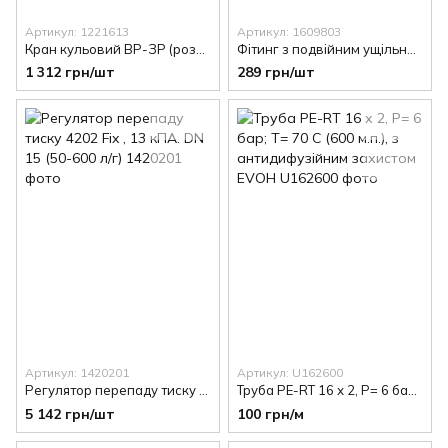
Артикул: 1221613
Артикул: 1609803
Кран кульовий ВР-ЗР (рознімне з΄єднання з накидною гайкою), з ручкою "метелик" , PN=16. Корпус з кованої DZR латуні, згідно EN 12420., 1".
Фітинг з подвійним ущільнюючим кільцем та ізолюючою шайбою. Накидна гайка G 3/4", ущільнення під конус, 16х2
1 312 грн/шт
289 грн/шт
Артикул: 1420201
Артикул: U162600
Регулятор перепаду тиску 4202 Fix , 13 кПА. DN 15 (50-600 л/г)
Труба PE-RT 16 х 2, P= 6 бар; T= 70 С (600 м.п.), з антидифузійним захистом EVOH
5 142 грн/шт
100 грн/м