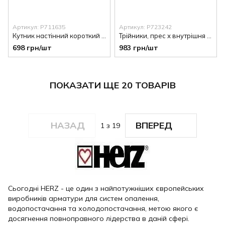
Артикул: P711635
Артикул: P723242
Кутник настінний короткий подвійний П/П/В 16х2-1/2"-16х2
Трійники, прес х внутрішня різьба х прес 32х3-1"32х3
698 грн/шт
983 грн/шт
ПОКАЗАТИ ЩЕ 20 ТОВАРІВ
НАЗАД
ВПЕРЕД
1
з 19
Сьогодні HERZ - це один з найпотужніших європейських
виробників арматури для систем опалення,
водопостачання та холодопостачання, метою якого є
досягнення повноправного лідерства в даній сфері.