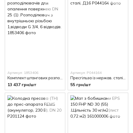
Артикул: 1853406
Артикул: P044164
Комплект штангових розподілювачів для опалення поверхнею DN 25 (1) .Розподілювач з внутрішньою різьбою 1,відводи G 3/4, 6 відводів.
Пресгільза із нержав. сталі, Д16
13 437 грн/шт
55 грн/шт