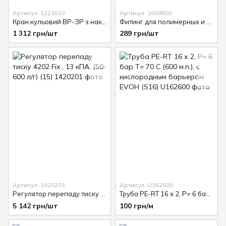
Артикул: 1221613
Артикул: 1609803
Кран кульовий ВР-ЗР з накидною гайкою 1"
Фитинг для полимерных и многослойных труб press (S16 х 3/4")
1 312 грн/шт
289 грн/шт
Артикул: 1420201
Артикул: U162600
Регулятор перепаду тиску 4202 Fix , 13 кПА. (50-600 л/г) (15)
Труба PE-RT 16 х 2, P= 6 бар T= 70 С (600 м.п.), с кислородным барьером EVOH (S16)
5 142 грн/шт
100 грн/м