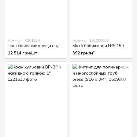
Артикул: P201124
Артикул: 161000006
Прессовочные клещи под REMS HERZ (S20)
Мат з бобишками EPS 150 FHP ND 30 (55) .Щільність 30 кг/м2(лист 0,72 м2) (150 FHP ND 30)
12 514 грн/шт
392 грн/м²