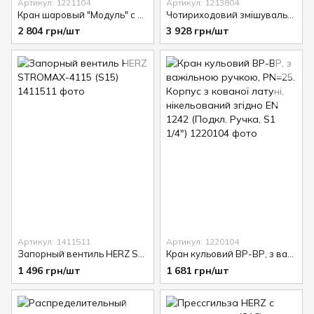
Артикул: 1221104
Артикул: 1213804
Кран шаровый "Модуль" с длинной ручкой, латунь ВР-НР PN25 (S1 1/4")
Чотириходовий змішувальний кран з рукояткою, DN 32, Kvs 10 (S32)
2 804 грн/шт
3 928 грн/шт
Артикул: 1411511
Артикул: 1220104
Запорный вентиль HERZ STROMAX-4115 (S15)
Кран кульовий ВР-ВР, з важільною ручкою, PN=25. Корпус з кованої латуні, нікельований згідно EN 1242 (Подкл. Ручка, S1 1/4")
1 496 грн/шт
1 681 грн/шт