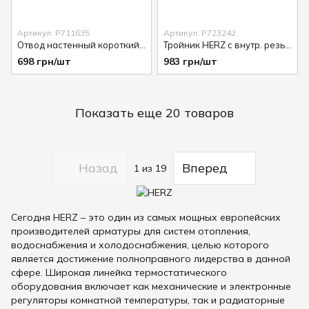
Артикул: P711635
Артикул: P723242
Отвод настенный короткий двойной HERZ (S16 х 1/2")
Тройник HERZ с внутр. резьбой press (S32 x 1 x 32)
698 грн/шт
983 грн/шт
Показать еще 20 товаров
Назад
Вперед
1
из 19
Сегодня HERZ – это один из самых мощных европейских
производителей арматуры для систем отопления,
водоснабжения и холодоснабжения, целью которого
является достижение полноправного лидерства в данной
сфере. Широкая линейка термостатического
оборудования включает как механические и электронные
регуляторы комнатной температуры, так и радиаторные