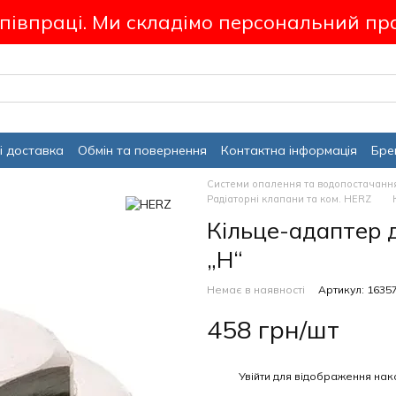
співпраці. Ми складімо персональний пр
і доставка
Обмін та повернення
Контактна інформація
Бре
Системи опалення та водопостачанн
Радіаторні клапани та ком. HERZ
Кільце-адаптер 
„H“
Немає в наявності
Артикул: 1635
458 грн/шт
%
Увійти
для відображення нак