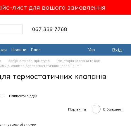
айс-лист для вашого замовлення
067 339 7768
Вхід
нди
Новини
Блог
Укр
я
Запірна та рег. арматура
Радіаторні клапани та ком.
Кільце-адаптер для термостатичних клапанів „H“
для термостатичних клапанів
711
Написати відгук
Порівняти
В бажання
опичувальної знижки