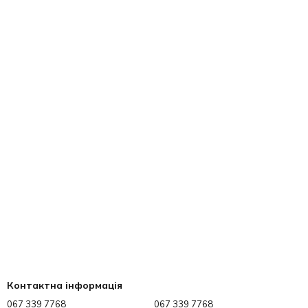
Контактна інформація
067 339 7768
067 339 7768