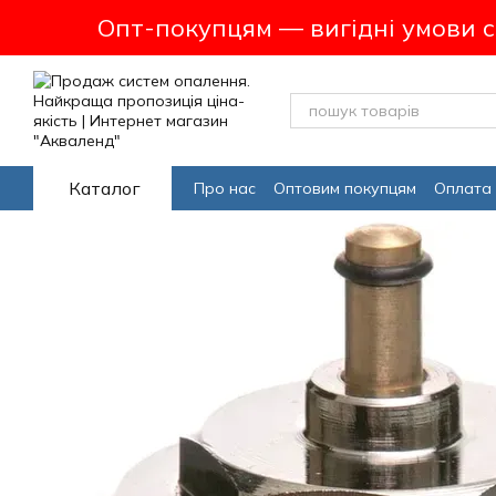
Перейти до основного контенту
Опт-покупцям — вигідні умови 
Каталог
Про нас
Оптовим покупцям
Оплата 
Програма лояльсності