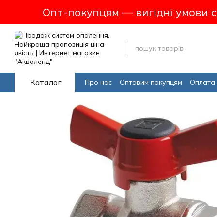
Перейти до основного контенту
Опт-покупцям — вигідні умови 
Каталог
Про нас
Оптовим покупцям
Оплата 
Програма лояльсності