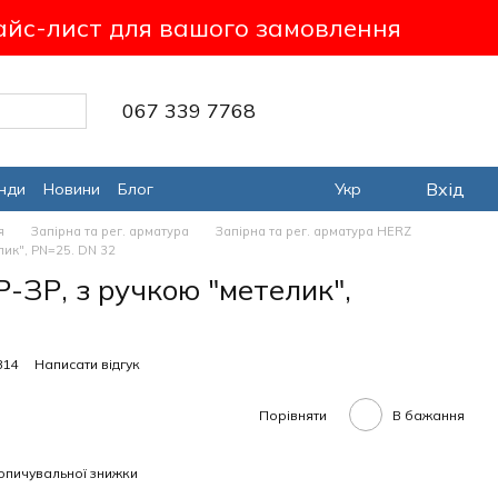
айс-лист для вашого замовлення
067 339 7768
Вхід
нди
Новини
Блог
Укр
я
Запірна та рег. арматура
Запірна та рег. арматура HERZ
лик", PN=25. DN 32
-ЗР, з ручкою "метелик",
814
Написати відгук
Порівняти
В бажання
опичувальної знижки