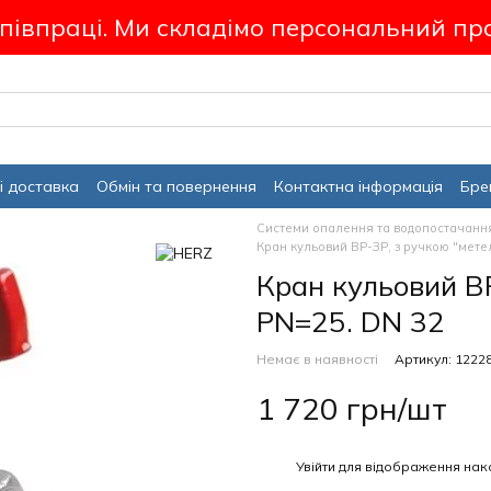
співпраці. Ми складімо персональний пр
і доставка
Обмін та повернення
Контактна інформація
Бре
Системи опалення та водопостачанн
Кран кульовий ВР-ЗР, з ручкою "мете
Кран кульовий ВР
PN=25. DN 32
Немає в наявності
Артикул: 1222
1 720 грн/шт
%
Увійти
для відображення нак