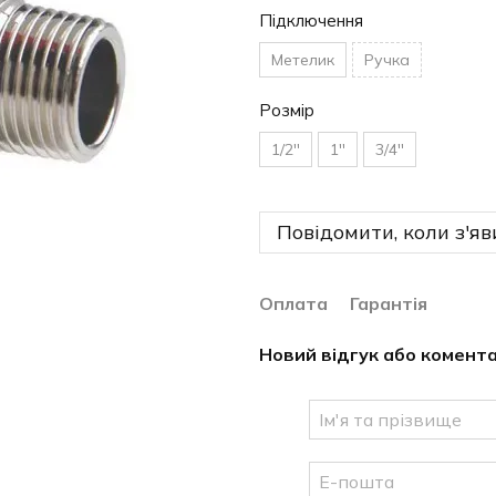
Підключення
Метелик
Ручка
Розмір
1/2''
1''
3/4''
Повідомити, коли з'яв
Оплата
Гарантія
Новий відгук або комент