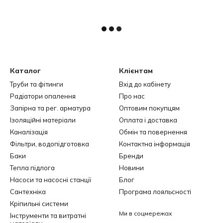
Каталог
Клієнтам
Труби та фітинги
Вхід до кабінету
Радіатори опалення
Про нас
Запірна та рег. арматура
Оптовим покупцям
Ізоляційні матеріали
Оплата і доставка
Каналізація
Обмін та повернення
Фільтри, водопідготовка
Контактна інформація
Баки
Бренди
Тепла підлога
Новини
Насоси та насосні станції
Блог
Сантехніка
Програма лояльсності
Кріпильні системи
Ми в соцмережах
Інструменти та витратні