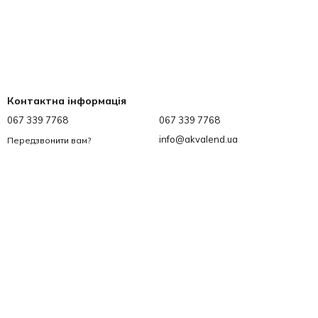
Контактна інформація
067 339 7768
067 339 7768
info@akvalend.ua
Передзвонити вам?