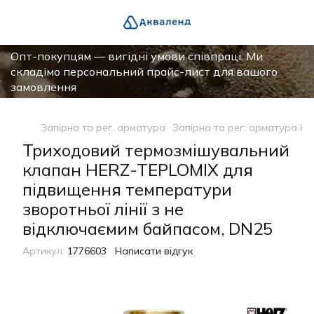
Опт-покупцям — вигідні умови співпраці. Ми
складімо персональний прайс-лист для вашого
замовлення
Запірна та рег. арматура
Запірна та рег. арматура H
Триходовий термозмішувальний
клапан HERZ-TEPLOMIX для
підвищення температури
зворотньої лінії з не
відключаємим байпасом, DN25
Артикул:
1776603
Написати відгук