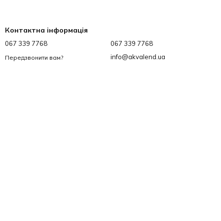
Контактна інформація
067 339 7768
067 339 7768
info@akvalend.ua
Передзвонити вам?