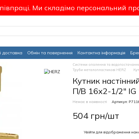
співпраці. Ми складімо персональний пр
і доставка
Обмін та повернення
Контактна інформація
Бре
Системи опалення та водопостачанн
Труби металопластикові HERZ
Кут
Кутник настінни
П/В 16х2-1/2" IG
Немає в наявності
Артикул: P711
504 грн/шт
%
Увійти
для відображення нак