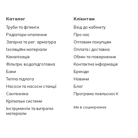
Каталог
Клієнтам
Труби та фітинги
Вхід до кабінету
Радіатори опалення
Про нас
Запірна та рег. арматура
Оптовим покупцям
Ізоляційні матеріали
Оплата і доставка
Каналізація
Обмін та повернення
Фільтри, водопідготовка
Контактна інформація
Баки
Бренди
Тепла підлога
Новини
Насоси та насосні станції
Блог
Сантехніка
Програма лояльсності
Кріпильні системи
Ми в соцмережах
Інструменти та витратні
матеріали