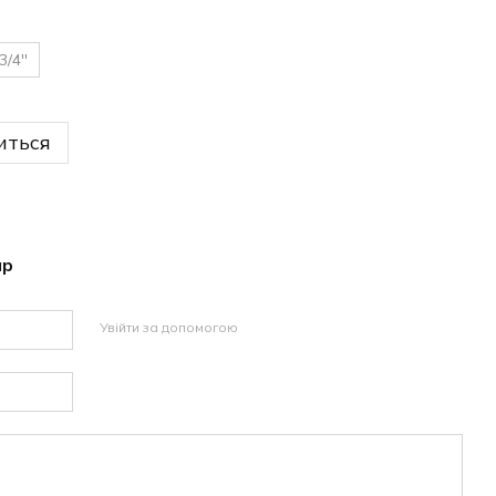
3/4''
иться
ар
Увійти за допомогою