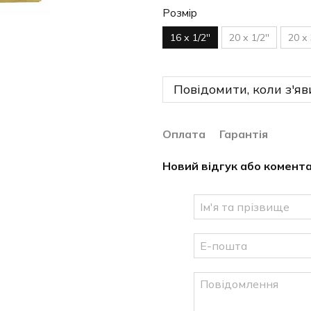
Розмір
16 х 1/2''
20 х 1/2''
20 х 
Повідомити, коли з'яв
Оплата
Гарантія
Новий відгук або комент