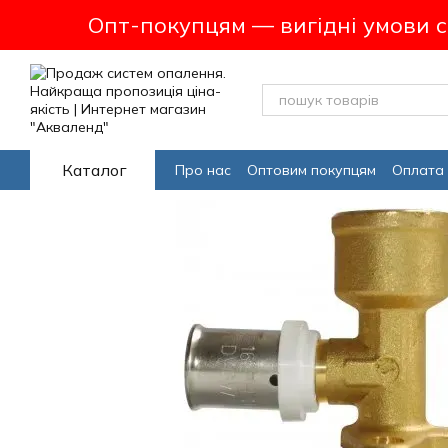
Перейти до основного контенту
Опт-покупцям — вигідні умови 
Каталог
Про нас
Оптовим покупцям
Оплата 
Програма лояльсності