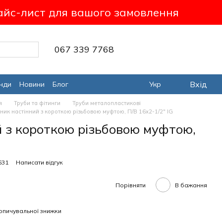
айс-лист для вашого замовлення
067 339 7768
Вхід
нди
Новини
Блог
Укр
я
Труби та фітинги
Труби металопластикові
ник настінний з короткою різьбовою муфтою, П/В 16х2-1/2" IG
й з короткою різьбовою муфтою,
631
Написати відгук
Порівняти
В бажання
опичувальної знижки