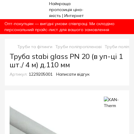
Опт-покупцям — вигідні умови співпраці. Ми складімо
персональний прайс-лист для вашого замовлення
Труби та фітинги
Труби поліпропіленові
Труби поліпро
Труба stabi glass PN 20 (в уп-ці 1
шт./ 4 м) д.110 мм
Артикул:
1229205001
Написати відгук