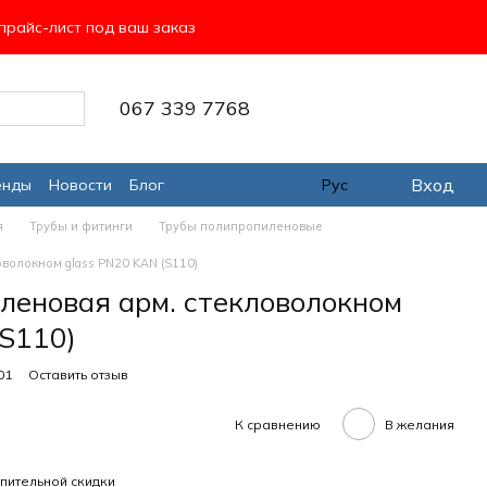
прайс-лист под ваш заказ
067 339 7768
Вход
енды
Новости
Блог
Рус
я
Трубы и фитинги
Трубы полипропиленовые
m
волокном glass PN20 KAN (S110)
леновая арм. стекловолокном
(S110)
01
Оставить отзыв
К сравнению
В желания
пительной скидки