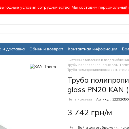
ыгодные условия сотрудничества. Мы составим персональный 
 и доставка
Обмен и возврат
Контактная информация
Бр
Системы отопления и водоснабжени
Трубы полипропиленовые KAN-Ther
Труба полипропиленовая арм. стекло
Труба полипропи
glass PN20 KAN 
Нет в наличии
Артикул: 12292050
3 742 грн/м
%
Войти
для отображения нако