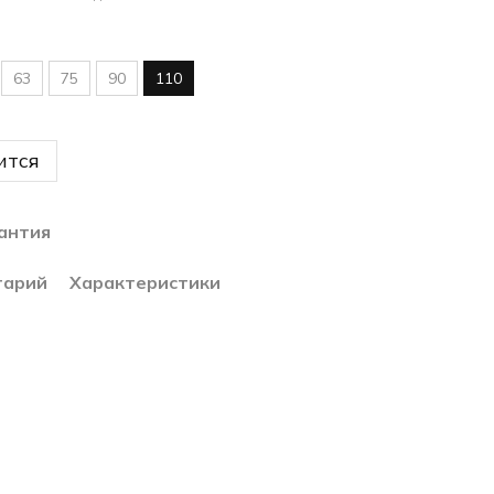
63
75
90
110
ится
антия
тарий
Характеристики