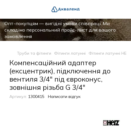
Опт-покупцям — вигідні умови співпраці. Ми
складімо персональний прайс-лист для вашого
замовлення
Труби та фітинги
Фітинги латунні
Фітинги латунні HER
Компенсаційний адаптер
(ексцентрик), підключення до
вентиля 3/4" під євроконус,
зовнішня різьба G 3/4"
Артикул:
1300415
Написати відгук