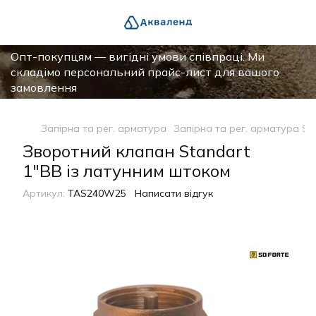
Опт-покупцям — вигідні умови співпраці. Ми
складімо персональний прайс-лист для вашого
замовлення
Запірна та рег. арматура
Запірна та рег. арматура SD
Зворотний клапан Standart
1"ВВ із латунним штоком
Артикул:
TAS240W25
Написати відгук