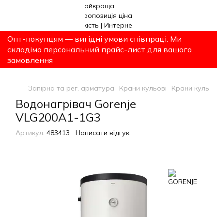
Опт-покупцям — вигідні умови співпраці. Ми
складімо персональний прайс-лист для вашого
замовлення
Запірна та рег. арматура
Крани кульові
Крани кульов
Водонагрівач Gorenje
VLG200A1-1G3
Артикул:
483413
Написати відгук