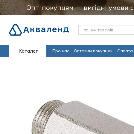
Перейти до основного контенту
Опт-покупцям — вигідні умови 
Каталог
Про нас
Оптовим покупцям
Оплата 
Програма лояльсності