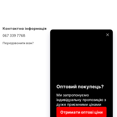
Контактна інформація
067 339 7768
067 339 7768
info@akvalend.ua
Передзвонити вам?