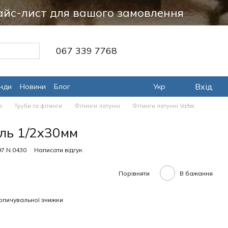
айс-лист для вашого замовлення
067 339 7768
Вхід
нди
Новини
Блог
Укр
я
Труби та фітинги
Фітинги латунні
Фітинги латунні Valtec
ль 1/2х30мм
97.N.0430
Написати відгук
Порівняти
В бажання
опичувальної знижки