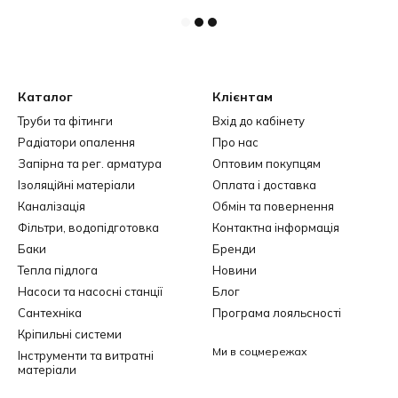
Каталог
Клієнтам
Труби та фітинги
Вхід до кабінету
Радіатори опалення
Про нас
Запірна та рег. арматура
Оптовим покупцям
Ізоляційні матеріали
Оплата і доставка
Каналізація
Обмін та повернення
Фільтри, водопідготовка
Контактна інформація
Баки
Бренди
Тепла підлога
Новини
Насоси та насосні станції
Блог
Сантехніка
Програма лояльсності
Кріпильні системи
Ми в соцмережах
Інструменти та витратні
матеріали