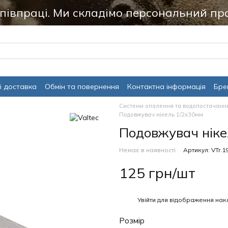
співпраці. Ми складімо персональний пр
і доставка
Обмін та повернення
Контактна інформація
Бре
Системи опалення та водопостачанн
Подовжувач нікель 1/2х30мм
Подовжувач ніке
Немає в наявності
Артикул: VTr.1
125 грн/шт
%
Увійти
для відображення нак
Розмір