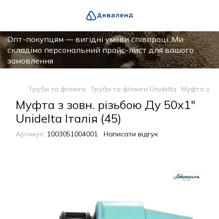
Опт-покупцям — вигідні умови співпраці. Ми
складімо персональний прайс-лист для вашого
замовлення
Труби та фітинги
Труби та фітинги Unidelta
Муфта з зов
Муфта з зовн. різьбою Ду 50х1"
Unidelta Італія (45)
Артикул:
1003051004001
Написати відгук