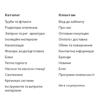
Каталог
Клієнтам
Труби та фітинги
Вхід до кабінету
Радіатори опалення
Про нас
Запірна та рег. арматура
Оптовим покупцям
Ізоляційні матеріали
Оплата і доставка
Каналізація
Обмін та повернення
Фільтри, водопідготовка
Контактна інформація
Баки
Бренди
Тепла підлога
Новини
Насоси та насосні станції
Блог
Сантехніка
Програма лояльсності
Кріпильні системи
Ми в соцмережах
Інструменти та витратні
матеріали