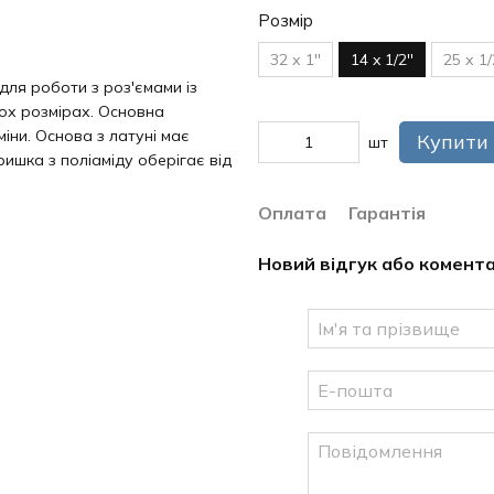
Розмір
32 х 1''
14 x 1/2''
25 х 1/
для роботи з роз'ємами із
кох розмірах. Основна
іни. Основа з латуні має
Купити
шт
ишка з поліаміду оберігає від
Оплата
Гарантія
Новий відгук або комент