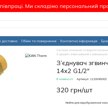
співпраці. Ми складімо персональний пр
і доставка
Обмін та повернення
Контактна інформація
Бре
Системи опалення та водопостачанн
З’єднувач згвинчуваний з зовнішньою
З’єднувач згвин
14x2 G1/2"
В наявності
Артикул: 1110045002
320 грн/шт
%
Увійти
для відображення нак