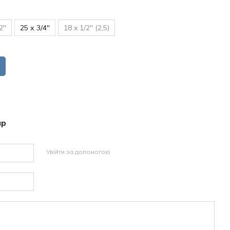
2''
25 х 3/4''
18 x 1/2'' (2,5)
ар
Увійти за допомогою