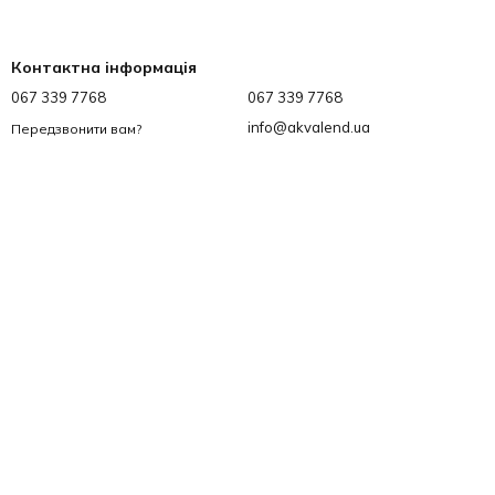
Контактна інформація
067 339 7768
067 339 7768
info@akvalend.ua
Передзвонити вам?