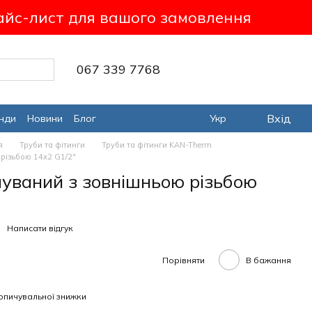
айс-лист для вашого замовлення
067 339 7768
Вхід
нди
Новини
Блог
Укр
я
Труби та фітинги
Труби та фітинги KAN-Therm
 різьбою 14x2 G1/2"
чуваний з зовнішньою різьбою
Написати відгук
Порівняти
В бажання
опичувальної знижки