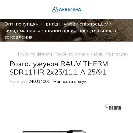
Опт-покупцям — вигідні умови співпраці. Ми
складімо персональний прайс-лист для вашого
замовлення
Труби та фітинги
Труби та фітинги Rehau
Розгалужува
Розгалужувач RAUVITHERM
SDR11 HR 2х25/111, A 25/91
Артикул:
240314001
Написати відгук