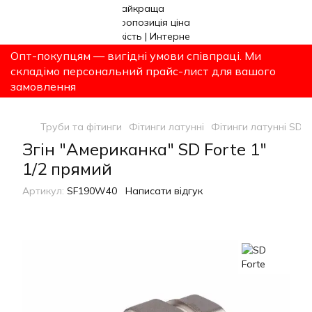
Опт-покупцям — вигідні умови співпраці. Ми
складімо персональний прайс-лист для вашого
замовлення
Труби та фітинги
Фітинги латунні
Фітинги латунні SD F
Згін "Американка" SD Forte 1"
1/2 прямий
Артикул:
SF190W40
Написати відгук