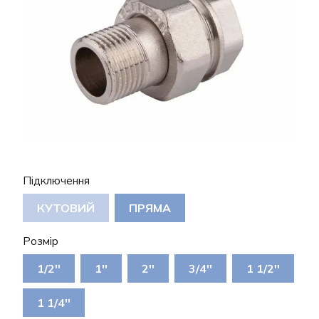
Підключення
КУТОВИЙ
ПРЯМА
Розмір
1/2''
1''
2''
3/4''
1 1/2''
1 1/4''