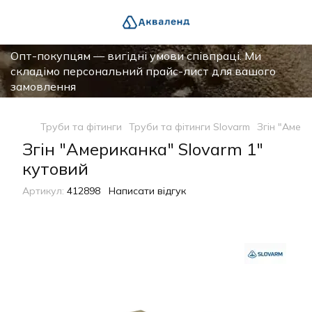
Опт-покупцям — вигідні умови співпраці. Ми
складімо персональний прайс-лист для вашого
замовлення
Труби та фітинги
Труби та фітинги Slovarm
Згін "Амер
Згін "Американка" Slovarm 1"
кутовий
Артикул:
412898
Написати відгук