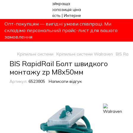
Опт-покупцям — вигідні умови співпраці. Ми
складімо персональний прайс-лист для вашого
замовлення
Кріпильні системи
Кріпильні системи Walraven
BIS Rap
BIS RapidRail Болт швидкого
монтажу zp M8x50мм
Артикул:
6523805
Написати відгук