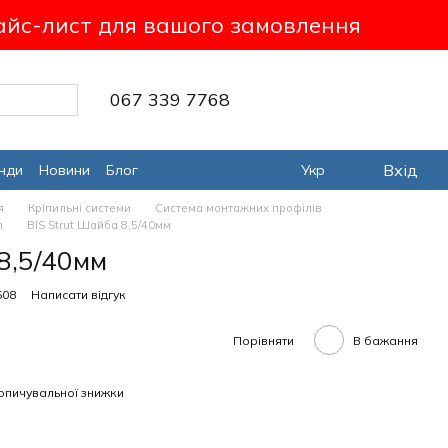
айс-лист для вашого замовлення
067 339 7768
Вхід
нди
Новини
Блог
Укр
я
Кріпильні системи
Система монтажних профілів
n
BIS Strut Шайба 8,5/40мм
8,5/40мм
508
Написати відгук
Порівняти
В бажання
опичувальної знижки