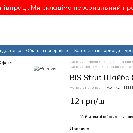
співпраці. Ми складімо персональний пр
і доставка
Обмін та повернення
Контактна інформація
Бре
Системи опалення та водопостачанн
Система монтажних профілів Walrave
BIS Strut Шайба 
Немає в наявності
Артикул: 6533
12 грн/шт
%
Увійти
для відображення нак
Довжина