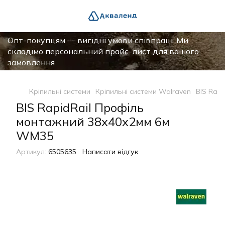
Опт-покупцям — вигідні умови співпраці. Ми
складімо персональний прайс-лист для вашого
замовлення
Кріпильні системи
Кріпильні системи Walraven
BIS Rap
BIS RapidRail Профіль
монтажний 38x40x2мм 6м
WM35
Артикул:
6505635
Написати відгук