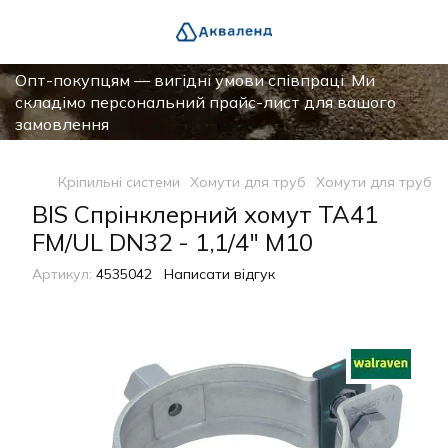
Опт-покупцям — вигідні умови співпраці. Ми
складімо персональний прайс-лист для вашого
замовлення
Кріпильні системи
Хомути для труб
Хомути для труб W
BIS Спрінклерний хомут TA41
FM/UL DN32 - 1,1/4" М10
Артикул:
4535042
Написати відгук