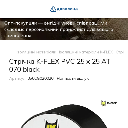
Опт-покупцям — вигідні умови співпраці. Ми
складімо персональний прайс-лист для вашого
замовлення
Ізоляційні матеріали
Ізоляційні матеріали K-FLEX
Стрічк
Стрічка K-FLEX PVC 25 x 25 АТ
070 black
Артикул:
850CG020020
Написати відгук