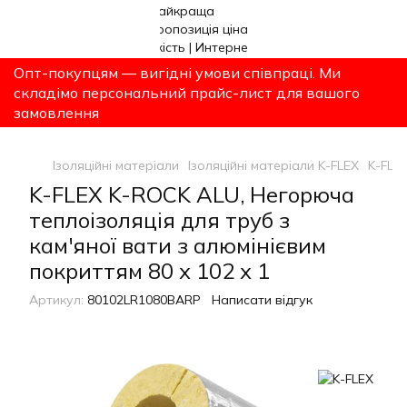
Опт-покупцям — вигідні умови співпраці. Ми
складімо персональний прайс-лист для вашого
замовлення
Ізоляційні матеріали
Ізоляційні матеріали K-FLEX
K-FLEX
K-FLEX K-ROCK ALU, Негорюча
теплоізоляція для труб з
кам'яної вати з алюмінієвим
покриттям 80 х 102 х 1
Артикул:
80102LR1080BARP
Написати відгук