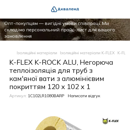
Опт-покупцям — вигідні умови співпраці. Ми
складімо персональний прайс-лист для вашого
замовлення
Ізоляційні матеріали
Ізоляційні матеріали K-FLEX
K-FLE
K-FLEX K-ROCK ALU, Негорюча
теплоізоляція для труб з
кам'яної вати з алюмінієвим
покриттям 120 х 102 х 1
Артикул:
1C102LR1080BARP
Написати відгук