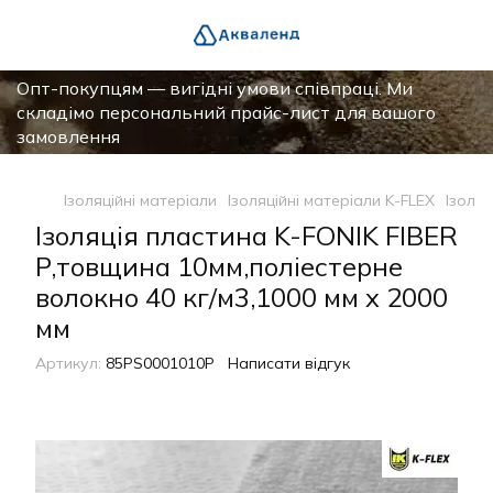
Опт-покупцям — вигідні умови співпраці. Ми
складімо персональний прайс-лист для вашого
замовлення
Ізоляційні матеріали
Ізоляційні матеріали K-FLEX
Ізоляц
Ізоляція пластина K-FONIK FIBER
P,товщина 10мм,поліестерне
волокно 40 кг/м3,1000 мм x 2000
мм
Артикул:
85PS0001010P
Написати відгук