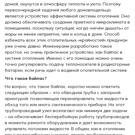
домой, окунутся в атмосферу теплоты и уюта. Поэтому
первоочередной задачей любого домовладельца
является устройство эффективной системы отопления. Она
должна обеспечивать создание приятного микроклимата в
помещениях, поскольку ситуация, когда «нечем дышать» от
жары не менее неприятна, чем и холод в доме. Способ
избежать всех этих отопительных «крайностей» придуман
уже очень давно. Инженерами разработано такое
простое, но очень практичное устройство, как байпас в
системе отопления. Именно с его помощью можно очень
точно регулировать подачу теплоносителя в радиаторные
батареи, если речь идет о водяной отопительной системе.
Что такое байпас?
На вопрос, что такое байпас, коротко можно ответить
следующим образом – это обводная труба с запорной
арматурой, позволяющая перенаправлять ток жидкости в
обход того или иного сантехнического прибора. На этот
трубопроводный узел возлагают как минимум две задачи
– он обеспечивает бесперебойную работу трубопроводов
в моменты ремонта оборудования и дает возможность
управлять потоками жидкости. В общем, как в отоплении,
так в водоснабжении и многих других трубопроводных