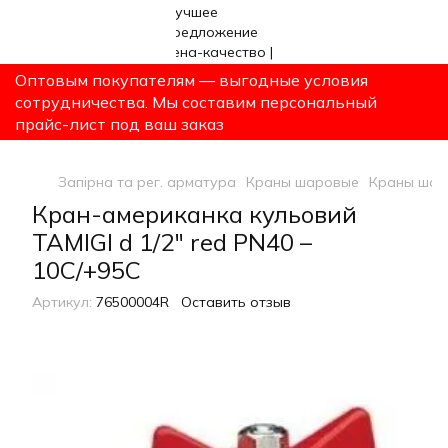
Оптовым покупателям — выгодные условия
сотрудничества. Мы составим персональный
прайс-лист под ваш заказ
Запірна та рег. арматура
Краны шаровые
Краны шар
Кран-американка кульовий
TAMIGI d 1/2" red PN40 –
10C/+95C
Артикул:
76500004R
Оставить отзыв