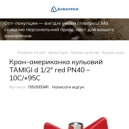
Опт-покупцям — вигідні умови співпраці. Ми
складімо персональний прайс-лист для вашого
замовлення
Запірна та рег. арматура
Крани кульові
Крани кульов
Кран-американка кульовий
TAMIGI d 1/2" red PN40 –
10C/+95C
Артикул:
76500004R
Написати відгук