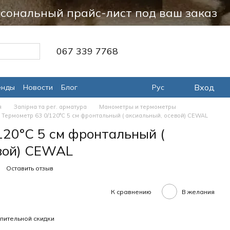
сональный прайс-лист под ваш заказ
067 339 7768
Вход
енды
Новости
Блог
Рус
я
Запірна та рег. арматура
Манометры и термометры
Термометр 63 0/120°С 5 см фронтальный ( аксиальный, осевой) CEWAL
120°С 5 см фронтальный (
вой) CEWAL
Оставить отзыв
К сравнению
В желания
пительной скидки