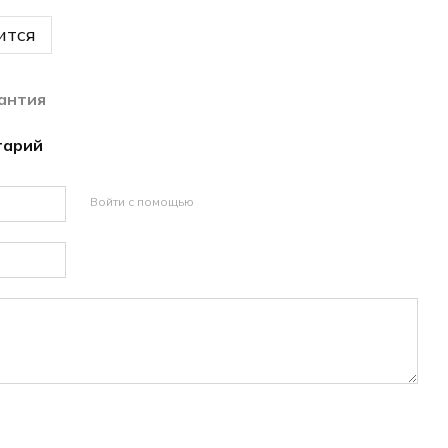
ится
антия
тарий
Войти с помощью