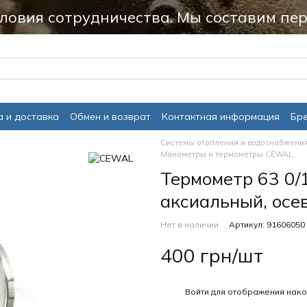
ловия сотрудничества. Мы составим пер
 и доставка
Обмен и возврат
Контактная информация
Бр
Системы отопления и водоснабжени
Манометры и термометры CEWAL
Термометр 63 0/
аксиальный, осе
Нет в наличии
Артикул: 91606050
400 грн/шт
%
Войти
для отображения нако