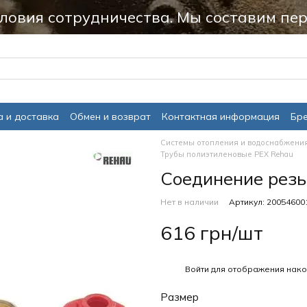
ловия сотрудничества. Мы составим пер
 и доставка
Обмен и возврат
Контактная информация
Бр
Системы отопления и водоснабжени
Трубы полиэтиленовые PEX Rehau
Соединение резь
Нет в наличии
Артикул: 20054600
616 грн/шт
%
Войти
для отображения нако
Размер