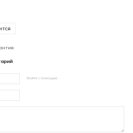
ится
антия
тарий
Войти с помощью