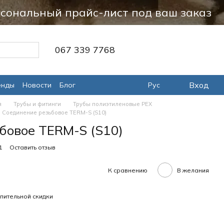
сональный прайс-лист под ваш заказ
067 339 7768
Вход
енды
Новости
Блог
Рус
я
Трубы и фитинги
Трубы полиэтиленовые PEX
Соединение резьбовое TERM-S (S10)
бовое TERM-S (S10)
1
Оставить отзыв
К сравнению
В желания
пительной скидки