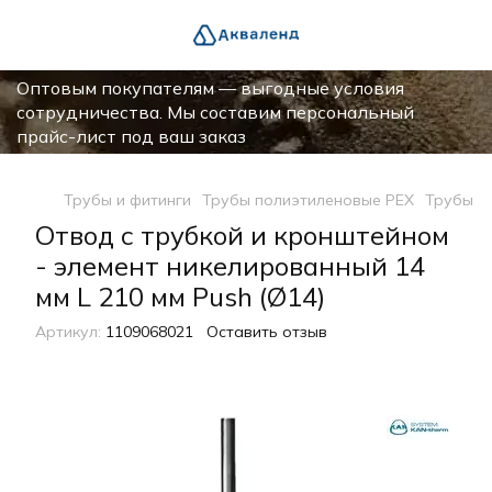
Оптовым покупателям — выгодные условия
сотрудничества. Мы составим персональный
прайс-лист под ваш заказ
Трубы и фитинги
Трубы полиэтиленовые PEX
Трубы п
Отвод с трубкой и кронштейном
- элемент никелированный 14
мм L 210 мм Push (Ø14)
Артикул:
1109068021
Оставить отзыв