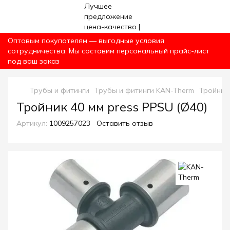
Оптовым покупателям — выгодные условия
сотрудничества. Мы составим персональный прайс-лист
под ваш заказ
Трубы и фитинги
Трубы и фитинги KAN-Therm
Тройник 
Тройник 40 мм press PPSU (Ø40)
Артикул:
1009257023
Оставить отзыв