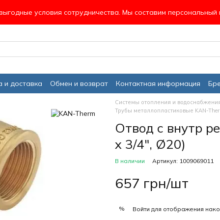
ыгодные условия сотрудничества. Мы составим персональный 
 и доставка
Обмен и возврат
Контактная информация
Бр
Системы отопления и водоснабжени
Трубы металлопластиковые KAN-The
Отвод с внутр р
х 3/4", Ø20)
В наличии
Артикул: 1009069011
657 грн/шт
%
Войти
для отображения нако