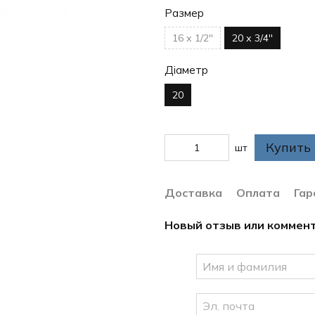
Размер
16 х 1/2''
20 х 3/4''
Діаметр
20
Купить
шт
Доставка
Оплата
Гар
Новый отзыв или коммен