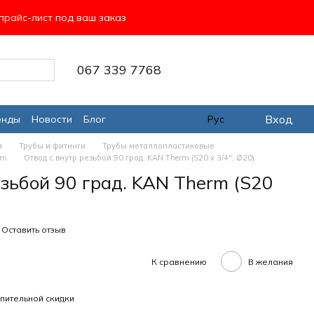
прайс-лист под ваш заказ
067 339 7768
Вход
енды
Новости
Блог
Рус
я
Трубы и фитинги
Трубы металлопластиковые
rm
Отвод с внутр резьбой 90 град. KAN Therm (S20 х 3/4", Ø20)
езьбой 90 град. KAN Therm (S20
Оставить отзыв
К сравнению
В желания
пительной скидки