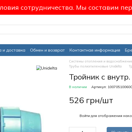
ловия сотрудничества. Мы составим пер
 и доставка
Обмен и возврат
Контактная информация
Бр
Системы отопления и водоснабжени
Трубы полиэтиленовые Unidelta
Т
Тройник с внутр.
В наличии
Артикул: 10070510060
526 грн/шт
%
Войти
для отображения нако