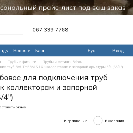
сональный прайс-лист под ваш заказ
067 339 7768
Вход
енды
Новости
Блог
Рус
я
Трубы и фитинги
Трубы и фитинги Rehau
ия труб RAUTHERM S 16 к коллекторам и запорной арматуры 3/4 (S3/4")
бовое для подключения труб
 коллекторам и запорной
/4")
Оставить отзыв
К сравнению
В желания