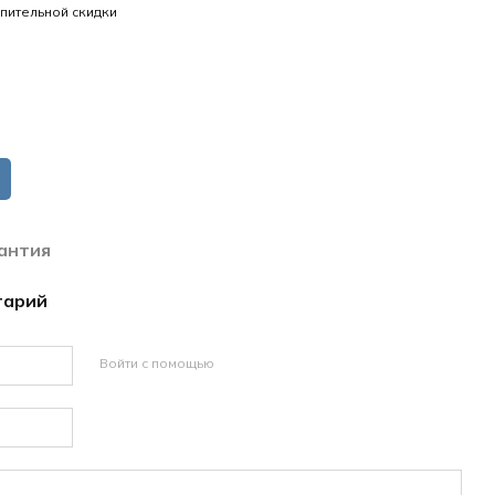
пительной скидки
антия
тарий
Войти с помощью