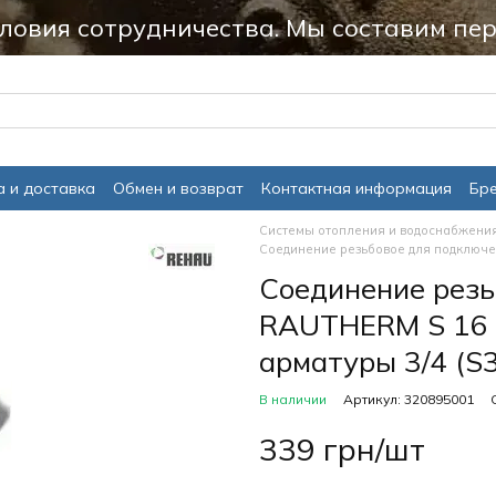
ловия сотрудничества. Мы составим пер
 и доставка
Обмен и возврат
Контактная информация
Бр
Системы отопления и водоснабжени
Соединение резьбовое для подключен
Соединение резь
RAUTHERM S 16 к
арматуры 3/4 (S3
В наличии
Артикул: 320895001
339 грн/шт