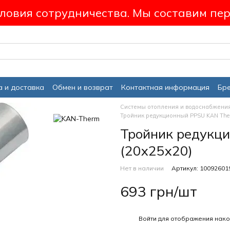
ловия сотрудничества. Мы составим пер
 и доставка
Обмен и возврат
Контактная информация
Бр
Системы отопления и водоснабжени
Тройник редукционный PPSU KAN The
Тройник редукц
(20х25х20)
Нет в наличии
Артикул: 10092601
693 грн/шт
%
Войти
для отображения нако