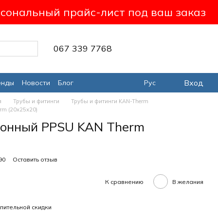
сональный прайс-лист под ваш заказ
067 339 7768
Вход
енды
Новости
Блог
Рус
я
Трубы и фитинги
Трубы и фитинги KAN-Therm
rm (20х25х20)
ионный PPSU KAN Therm
90
Оставить отзыв
К сравнению
В желания
пительной скидки