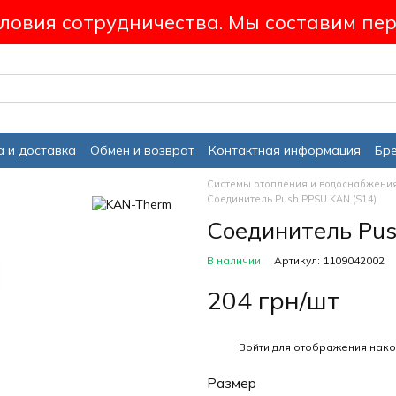
ловия сотрудничества. Мы составим пер
 и доставка
Обмен и возврат
Контактная информация
Бр
Системы отопления и водоснабжени
Соединитель Push PPSU KAN (S14)
Соединитель Pus
В наличии
Артикул: 1109042002
204 грн/шт
%
Войти
для отображения нако
Размер