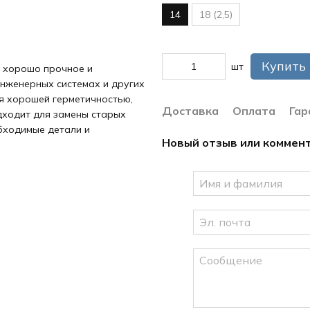
14
18 (2,5)
Купить
шт
, хорошо прочное и
инженерных системах и других
я хорошей герметичностью,
Доставка
Оплата
Гар
дходит для замены старых
обходимые детали и
Новый отзыв или коммен