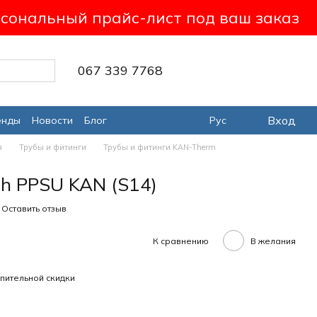
сональный прайс-лист под ваш заказ
067 339 7768
Вход
енды
Новости
Блог
Рус
я
Трубы и фитинги
Трубы и фитинги KAN-Therm
h PPSU KAN (S14)
Оставить отзыв
К сравнению
В желания
пительной скидки