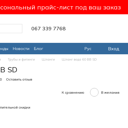
сональный прайс-лист под ваш заказ
067 339 7768
Вход
енды
Новости
Блог
Рус
я
Трубы и фитинги
Шланги
Шланг вода 60 ВВ SD
ВВ SD
0
Оставить отзыв
К сравнению
В желания
пительной скидки