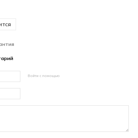
ится
антия
тарий
Войти с помощью