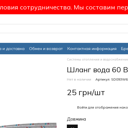
ловия сотрудничества. Мы составим пер
 и доставка
Обмен и возврат
Контактная информация
Бр
Системы отопления и водоснабжени
Шланг вода 60 
Нет в наличии
Артикул: SD093W6
25 грн/шт
%
Войти
для отображения нако
Довжина