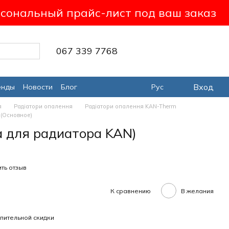
сональный прайс-лист под ваш заказ
067 339 7768
Вход
енды
Новости
Блог
Рус
я
Радіатори опалення
Радіатори опалення KAN-Therm
 (Основное)
а для радиатора KAN)
ть отзыв
К сравнению
В желания
пительной скидки