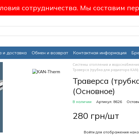
ловия сотрудничества. Мы составим пер
 и доставка
Обмен и возврат
Контактная информация
Бр
Системы отопления и водоснабжени
Траверса (трубка для радиатора KAN)
Траверса (трубк
(Основное)
В наличии
Артикул: 8626
Остави
280 грн/шт
%
Войти
для отображения нако