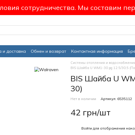
ловия сотрудничества. Мы составим пер
 и доставка
Обмен и возврат
Контактная информация
Бр
Системы отопления и водоснабжени
BIS Шайба U WM1-30 pg 12.5/30,5 (П
BIS Шайба U WM1
30)
Нет в наличии
Артикул: 6535112
42 грн/шт
%
Войти
для отображения нако