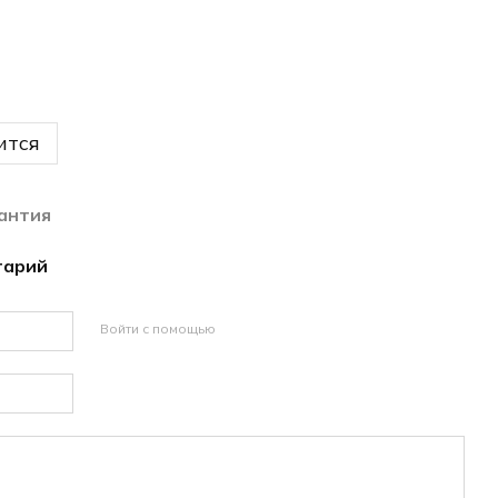
ится
антия
тарий
Войти с помощью