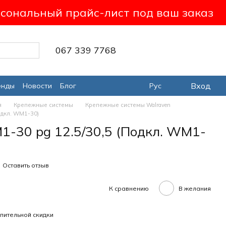
сональный прайс-лист под ваш заказ
067 339 7768
Вход
енды
Новости
Блог
Рус
я
Крепежные системы
Крепежные системы Walraven
одкл. WM1-30)
-30 pg 12.5/30,5 (Подкл. WM1-
Оставить отзыв
К сравнению
В желания
пительной скидки