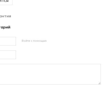
ится
антия
тарий
Войти с помощью