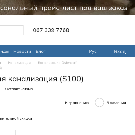
сональный прайс-лист под ваш заказ
067 339 7768
Вход
енды
Новости
Блог
Рус
я
Канализация
Канализация Ostendorf
)
я канализация (S100)
3
Оставить отзыв
К сравнению
В желания
пительной скидки