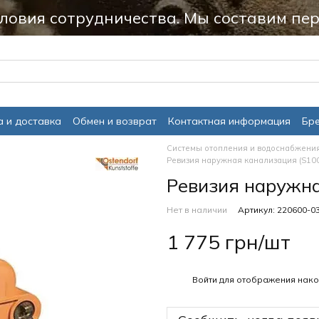
ловия сотрудничества. Мы составим пер
 и доставка
Обмен и возврат
Контактная информация
Бр
Системы отопления и водоснабжени
Ревизия наружная канализация (S100
Ревизия наружна
Нет в наличии
Артикул: 220600-0
1 775 грн/шт
%
Войти
для отображения нако