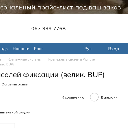
сональный прайс-лист под ваш заказ
067 339 7768
Вход
енды
Новости
Блог
Рус
я
Крепежные системы
Крепежные системы Walraven
ик. BUP)
нсолей фиксации (велик. BUP)
Оставить отзыв
К сравнению
В желания
пительной скидки