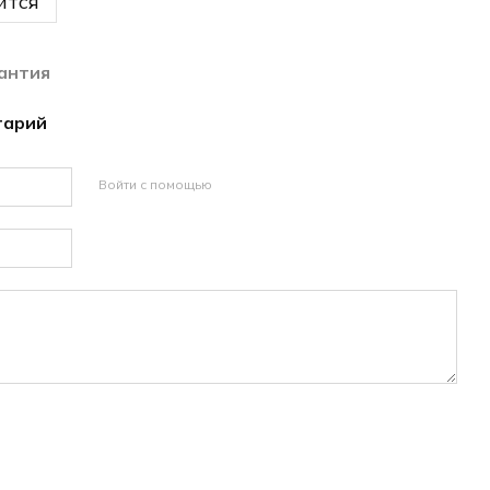
ится
антия
тарий
Войти с помощью