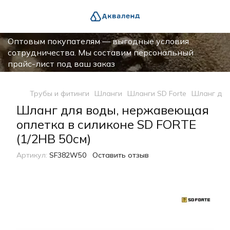
Оптовым покупателям — выгодные условия
сотрудничества. Мы составим персональный
прайс-лист под ваш заказ
Трубы и фитинги
Шланги
Шланги SD Forte
Шланг для
Шланг для воды, нержавеющая
оплетка в силиконе SD FORTE
(1/2НВ 50см)
Артикул:
SF382W50
Оставить отзыв