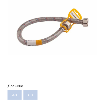
Довжина
40
60