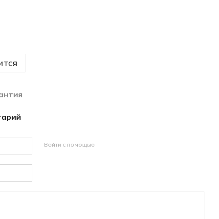
ится
антия
тарий
Войти с помощью