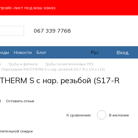
прайс-лист под ваш заказ
067 339 7768
Вход
енды
Новости
Блог
Рус
я
Трубы и фитинги
Трубы полиэтиленовые PEX
Переходник RAUTHERM S с нар. резьбой (S17-R х 1/2 х L15)
HERM S с нар. резьбой (S17-R
2
Оставить отзыв
К сравнению
В желания
пительной скидки