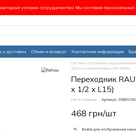
ыгодные условия сотрудничества. Мы составим персональный 
 и доставка
Обмен и возврат
Контактная информация
Бр
Системы отопления и водоснабжени
Трубы полиэтиленовые PEX Rehau
Переходник RAUT
х 1/2 х L15)
Нет в наличии
Артикул: 25881700
468 грн/шт
%
Войти
для отображения нако